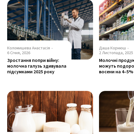
Коломишева Анастасія
-
Даша Корнюш
-
6 Січня, 2026
2 Листопада, 2025
Зростання попри війну:
Молочні продук
молочна галузь здивувала
можуть подор
підсумками 2025 року
восени на 4–5%