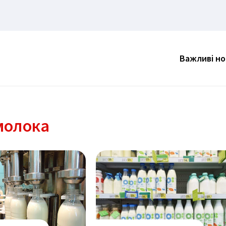
Важливі н
молока