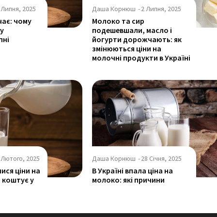
 Липня, 2025
Даша Корнюш
-
2 Липня, 2025
ає: чому
Молоко та сир
ну
подешевшали, масло і
пні
йогурти дорожчають: як
змінюються ціни на
молочні продукти в Україні
 Лютого, 2025
Даша Корнюш
-
28 Січня, 2025
лися ціни на
В Україні впала ціна на
 коштує у
молоко: які причини