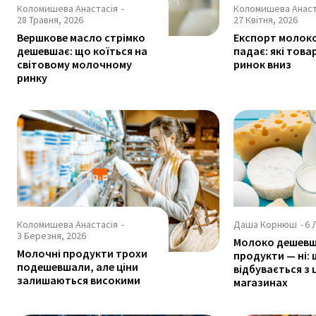
Коломишева Анастасія
-
Коломишева Анаст
28 Травня, 2026
27 Квітня, 2026
Вершкове масло стрімко
Експорт молок
дешевшає: що коїться на
падає: які това
світовому молочному
ринок вниз
ринку
Коломишева Анастасія
-
Даша Корнюш
-
6 
3 Березня, 2026
Молоко дешевш
Молочні продукти трохи
продукти — ні:
подешевшали, але ціни
відбувається з 
залишаються високими
магазинах