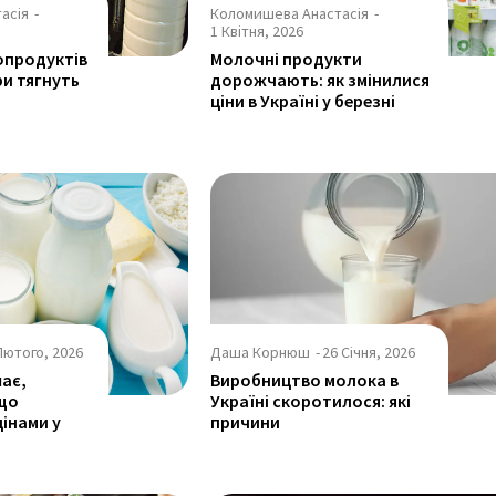
асія
-
Коломишева Анастасія
-
1 Квітня, 2026
опродуктів
Молочні продукти
ри тягнуть
дорожчають: як змінилися
ціни в Україні у березні
Лютого, 2026
Даша Корнюш
-
26 Січня, 2026
ає,
Виробництво молока в
 що
Україні скоротилося: які
цінами у
причини