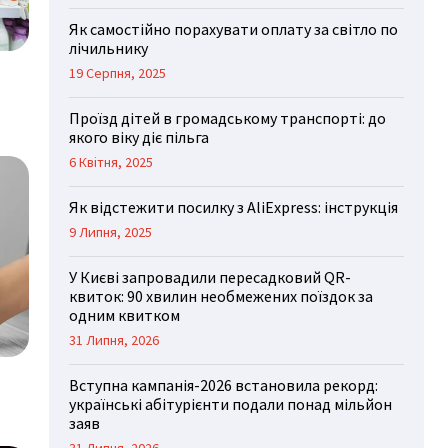
Як самостійно порахувати оплату за світло по
лічильнику
19 Серпня, 2025
Проїзд дітей в громадському транспорті: до
якого віку діє пільга
6 Квітня, 2025
Як відстежити посилку з AliExpress: інструкція
9 Липня, 2025
У Києві запровадили пересадковий QR-
квиток: 90 хвилин необмежених поїздок за
одним квитком
31 Липня, 2026
Вступна кампанія-2026 встановила рекорд:
українські абітурієнти подали понад мільйон
заяв