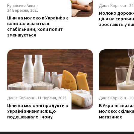
Купрієнко Анна
-
Даша Корнюш
-
24
24 Вересня, 2025
Молоко дорожч
Ціни на молоко в Україні: як
ціни на сирови
вони залишаються
зростають у ли
стабільними, коли попит
зменшується
Даша Корнюш
-
11 Червня, 2025
Даша Корнюш
-
19
Ціни на молочні продукти в
В Україні знизи
Україні знизилися: що
молоко: скільки
подешевшало і чому
магазинах