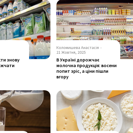
Коломишева Анастасія
-
21 Жовтня, 2025
ти знову
В Україні дорожчає
ожчати
молочна продукція: восени
попит зріс, а ціни пішли
вгору